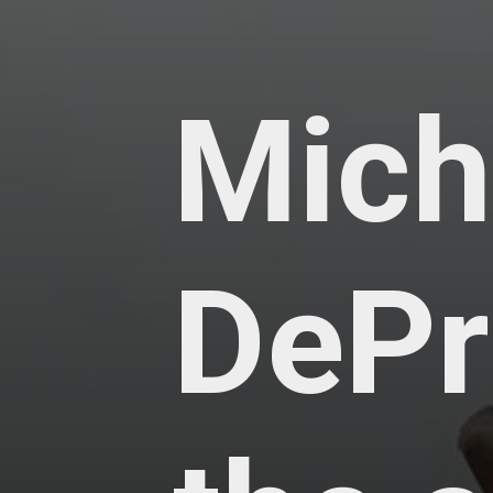
Mich
DePr