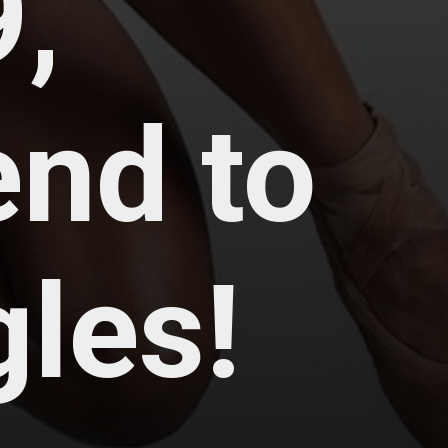
9,
end to
gles!