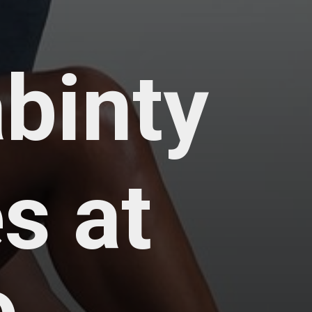
binty
s at