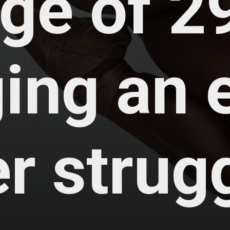
ge of 2
ging an 
er strug