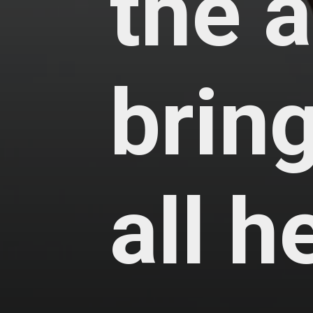
the a
brin
all h